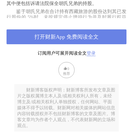
其中便包括诉请法院保全胡氏兄弟的持股。
鉴于胡氏兄弟在合计持有西藏旅游的股份达到其已发
行股份的
5%
时，未按规定停止增持行为并及时履行权益
变动的信息披露义务，拉萨市中级人民法院认为“在对胡
波、胡彪合并购入超过
5%
的股票行为效力审查之前，胡
波、胡彪超出
5%
持股比例的股东资格属于效力待定，因
打开财新App 免费阅读全文
此禁止其行使该部分股东权利符合法律规定”。并作出裁
定：“
禁止被告胡波、胡彪于本案判决生效前行使：自行
或通过第三方行使其持有西藏旅游股份有限公司公开发行
订阅用户可展开阅读全文
登录
股份的投票权
、提案权、参加股东大会的权利、召集和主
[1]
持股东大会的权利”。
0
Ø
京基集团与康达尔案：不得剥夺表决权
推荐
京基集团收购康达尔一案，其控制权之争延宕多年，
第二大股东京基集团与控股股东华超投资两大阵营之间针
财新博客版权声明：财新博客所发布文章及图
锋相对，并发起多轮诉讼，可谓是战况胶着。而在旷日持
片之版权属博主本人及/或相关权利人所有，未经
久的控制权争夺中，行为保全也被收购人京基集团作为策
博主及/或相关权利人单独授权，任何网站、平面
略之一使用。
媒体不得予以转载。财新网对相关媒体的网站信息
为能行使持股表决权，从而获得有利于自身的股东大
内容转载授权并不包括财新博客的文章及图片。博
会决议结果，京基集团用其名下房产作担保向深圳市福田
客文章均为作者个人观点，不代表财新网的立场和
区人民法院申请行为保全，法院裁定支持了其申请：“深
观点。
圳市康达尔
(
集团
)
股份有限
公司不得
在
2018
年
2
月
8
日举行