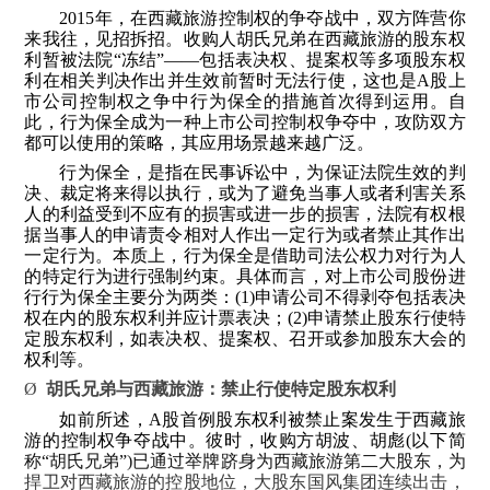
2015
年，在西藏旅游控制权的争夺战中，
双方阵营你
来我往，见招拆招。
收购人胡氏兄弟在西藏旅游的股东权
利暂被法院“冻结”——包括表决权、提案权等多项股东权
利在相关判决作出并生效前暂时无法行使，这也是
A
股上
市公司控制权之争中行为保全的措施首次得到运用。自
此，行为保全成为一种上市公司控制权争夺中，攻防双方
都可以使用的策略，其应用场景越来越广泛。
行为保全，是指在民事诉讼中，为保证法院生效的判
决、裁定将来得以执行，或为了避免当事人或者利害关系
人的利益受到不应有的损害或进一步的损害，法院有权根
据当事人的申请责令相对人作出一定行为或者禁止其作出
一定行为。本质上，行为保全是借助司法公权力对行为人
的特定行为进行强制约束。具体而言，对上市公司股份进
行行为保全主要分为两类：
(1)
申请公司不得剥夺包括表决
权在内的股东权利并应计票表决；
(2)
申请禁止股东行使特
定股东权利，如表决权、提案权、召开或参加股东大会的
权利等。
Ø
胡氏兄弟与西藏旅游：禁止行使特定股东权利
如前所述，
A
股首例股东权利被禁止案发生于西藏旅
游的控制权争夺战中。彼时，收购方胡波、胡彪
(
以下简
称“胡氏兄弟”
)
已通过举牌跻身为西藏旅游第二大股东，为
捍卫对西藏旅游的控股地位，大股东国风集团连续出击，