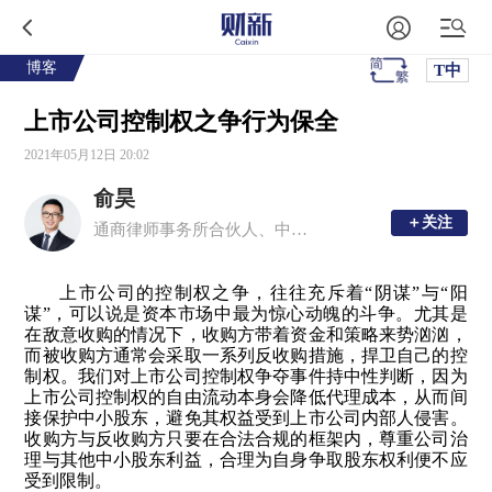
博客
T中
上市公司控制权之争行为保全
2021年05月12日 20:02
俞昊
＋关注
＋关注
通商律师事务所合伙人、中国ESG 30人论坛研究员、中证投服公益律师，市场与法治的信仰者和利益相关者。
上市公司的控制权之争，往往充斥着“阴谋”与“阳
谋”，可以说是资本市场中最为惊心动魄的斗争。尤其是
在敌意收购的情况下，收购方带着资金和策略来势汹汹，
而被收购方通常会采取一系列反收购措施，捍卫自己的控
制权。我们对上市公司控制权争夺事件持中性判断，因为
上市公司控制权的自由流动本身会降低代理成本，从而间
接保护中小股东，避免其权益受到上市公司内部人侵害。
收购方与反收购方只要在合法合规的框架内，尊重公司治
理与其他中小股东利益，合理为自身争取股东权利便不应
受到限制。