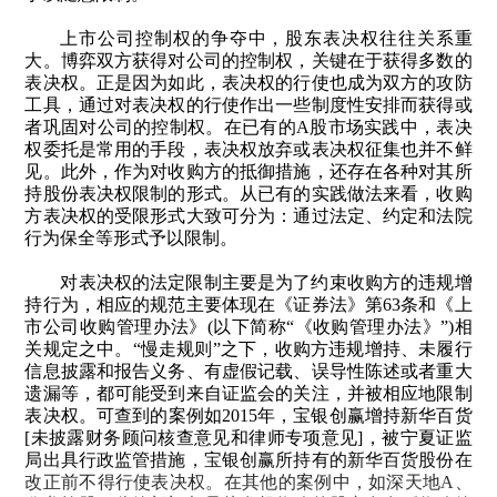
上市公司控制权的争夺中，股东表决权往往关系重
大。博弈双方获得对公司的控制权，关键在于获得多数的
表决权。正是因为如此，表决权的行使也成为双方的攻防
工具，通过对表决权的行使作出一些制度性安排而获得或
者巩固对公司的控制权。在已有的
A
股市场实践中，表决
权委托是常用的手段，表决权放弃或表决权征集也并不鲜
见。此外，作为对收购方的抵御措施，还存在各种对其所
持股份表决权限制的形式。从已有的实践做法来看，收购
方表决权的受限形式大致可分为：通过法定、约定和法院
行为保全等形式予以限制。
对表决权的法定限制主要是为了约束收购方的违规增
持行为，相应的规范主要体现在《证券法》第
63
条和《上
市公司收购管理办法》
(
以下简称“《收购管理办法》”
)
相
关规定之中。“慢走规则”之下，收购方违规增持、未履行
信息披露和报告义务、有虚假记载、误导性陈述或者重大
遗漏等，都可能受到来自证监会的关注，并被相应地限制
表决权。可查到的案例如
2015
年，宝银创赢增持新华百货
[
未披露财务顾问核查意见和律师专项意见
]
，被宁夏证监
局出具行政监管措施，宝银创赢所持有的新华百货股份在
改正前不得行使表决权。在其他的案例中，如深天地
A
、