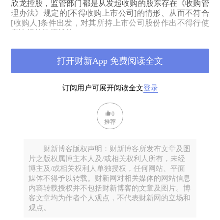
欣龙控股，监管部门都是从发起收购的股东存在《收购管
理办法》规定的
[
不得收购上市公司
]
的情形、从而不符合
[
收购人
]
条件出发，对其所持上市公司股份作出不得行使
表决权的监管措施。
从已有规定来看，限制股东表决权作为
[
限制股东权
打开财新App 免费阅读全文
利
]
项下的一种，当由证监会及其派出机构以
[
行政监管措
施
]
的形式作出，但是实践中也不乏相关方以收购人存在
违规增持情节将其诉至法院，要求法院对其所持股份表决
订阅用户可展开阅读全文
登录
权予以限制的案例。从已有案例来看，法院基本对此持不
介入的态度。
0
新都酒店
(
已退市
)
控制权之争中，原告刘剑秋诉请被
推荐
告长城汇理公司在改正违法行为之前，不得对其违法持有
的新都酒店股票行使表决权、提案权、提名权、提议召开
财新博客版权声明：财新博客所发布文章及图
股东大会的权利及其他股东权利。深圳市福田区法院对此
片之版权属博主本人及/或相关权利人所有，未经
认为，“限制违规股东行使表决权属于中国证监会及其派
博主及/或相关权利人单独授权，任何网站、平面
出机构针对违规收购人采取的具体行政监管措施……系违
媒体不得予以转载。财新网对相关媒体的网站信息
规收购人应承担的行政法律责任而非民事法律责任……原
内容转载授权并不包括财新博客的文章及图片。博
告是将应由行政监管机关作出的具体行政行为要求人民法
客文章均为作者个人观点，不代表财新网的立场和
院以民事判决的形式作出，超出了人民法院审理民事案件
观点。
的范围。”